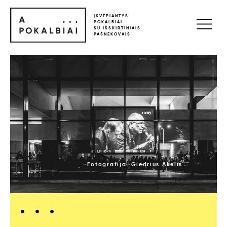
ĮKVEPIANTYS
POKALBIAI
SU IŠSKIRTINIAIS
PAŠNEKOVAIS
Fotografija: Giedrius Akelis