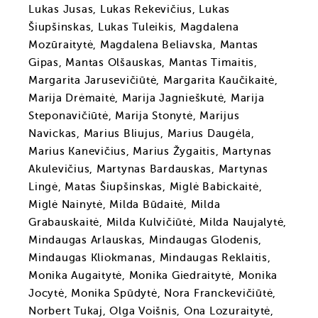
Lukas Jusas, Lukas Rekevičius, Lukas
Šiupšinskas, Lukas Tuleikis, Magdalena
Mozūraitytė, Magdalena Beliavska, Mantas
Gipas, Mantas Olšauskas, Mantas Timaitis,
Margarita Jarusevičiūtė, Margarita Kaučikaitė,
Marija Drėmaitė, Marija Jagnieškutė, Marija
Steponavičiūtė, Marija Stonytė, Marijus
Navickas, Marius Bliujus, Marius Daugėla,
Marius Kanevičius, Marius Žygaitis, Martynas
Akulevičius, Martynas Bardauskas, Martynas
Lingė, Matas Šiupšinskas, Miglė Babickaitė,
Miglė Nainytė, Milda Būdaitė, Milda
Grabauskaitė, Milda Kulvičiūtė, Milda Naujalytė,
Mindaugas Arlauskas, Mindaugas Glodenis,
Mindaugas Kliokmanas, Mindaugas Reklaitis,
Monika Augaitytė, Monika Giedraitytė, Monika
Jocytė, Monika Spūdytė, Nora Franckevičiūtė,
Norbert Tukaj, Olga Voišnis, Ona Lozuraitytė,