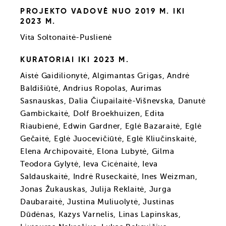
PROJEKTO VADOVĖ NUO 2019 M. IKI
2023 M.
Vita Soltonaitė-Puslienė
KURATORIAI IKI 2023 M.
Aistė Gaidilionytė, Algimantas Grigas, Andrė
Baldišiūtė, Andrius Ropolas, Aurimas
Sasnauskas, Dalia Čiupailaitė-Višnevska, Danutė
Gambickaitė, Dolf Broekhuizen, Edita
Riaubienė, Edwin Gardner, Eglė Bazaraitė, Eglė
Gečaitė, Eglė Juocevičiūtė, Eglė Kliučinskaitė,
Elena Archipovaitė, Elona Lubytė, Gilma
Teodora Gylytė, Ieva Cicėnaitė, Ieva
Saldauskaitė, Indrė Ruseckaitė, Ines Weizman,
Jonas Žukauskas, Julija Reklaitė, Jurga
Daubaraitė, Justina Muliuolytė, Justinas
Dūdėnas, Kazys Varnelis, Linas Lapinskas,