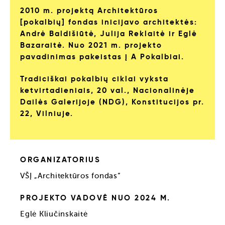
2010 m. projektą Architektūros
[pokalbių] fondas inicijavo architektės:
Andrė Baldišiūtė, Julija Reklaitė ir Eglė
Bazaraitė. Nuo 2021 m. projekto
pavadinimas pakeistas į A Pokalbiai.
Tradiciškai pokalbių ciklai vyksta
ketvirtadieniais, 20 val., Nacionalinėje
Dailės Galerijoje (NDG), Konstitucijos pr.
22, Vilniuje.
ORGANIZATORIUS
VŠĮ „Architektūros fondas“
PROJEKTO VADOVĖ NUO 2024 M.
Eglė Kliučinskaitė