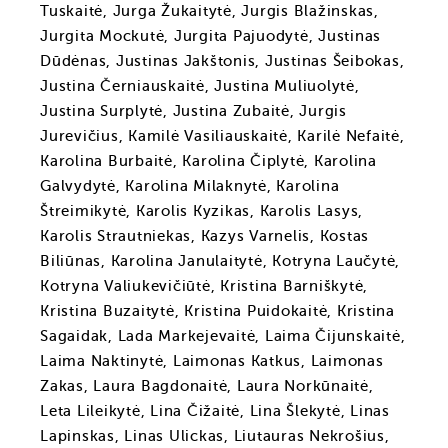
Tuskaitė, Jurga Žukaitytė, Jurgis Blažinskas,
Jurgita Mockutė, Jurgita Pajuodytė, Justinas
Dūdėnas, Justinas Jakštonis, Justinas Šeibokas,
Justina Černiauskaitė, Justina Muliuolytė,
Justina Surplytė, Justina Zubaitė, Jurgis
Jurevičius, Kamilė Vasiliauskaitė, Karilė Nefaitė,
Karolina Burbaitė, Karolina Čiplytė, Karolina
Galvydytė, Karolina Milaknytė, Karolina
Štreimikytė, Karolis Kyzikas, Karolis Lasys,
Karolis Strautniekas, Kazys Varnelis, Kostas
Biliūnas, Karolina Janulaitytė, Kotryna Laučytė,
Kotryna Valiukevičiūtė, Kristina Barniškytė,
Kristina Buzaitytė, Kristina Puidokaitė, Kristina
Sagaidak, Lada Markejevaitė, Laima Čijunskaitė,
Laima Naktinytė, Laimonas Katkus, Laimonas
Zakas, Laura Bagdonaitė, Laura Norkūnaitė,
Leta Lileikytė, Lina Čižaitė, Lina Šlekytė, Linas
Lapinskas, Linas Ulickas, Liutauras Nekrošius,