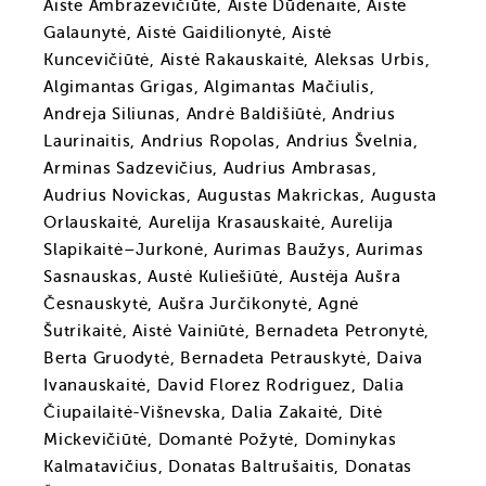
Aistė Ambrazevičiūtė, Aistė Dūdėnaitė, Aistė
Galaunytė, Aistė Gaidilionytė, Aistė
Kuncevičiūtė, Aistė Rakauskaitė, Aleksas Urbis,
Algimantas Grigas, Algimantas Mačiulis,
Andreja Siliunas, Andrė Baldišiūtė, Andrius
Laurinaitis, Andrius Ropolas, Andrius Švelnia,
Arminas Sadzevičius, Audrius Ambrasas,
Audrius Novickas, Augustas Makrickas, Augusta
Orlauskaitė, Aurelija Krasauskaitė, Aurelija
Slapikaitė–Jurkonė, Aurimas Baužys, Aurimas
Sasnauskas, Austė Kuliešiūtė, Austėja Aušra
Česnauskytė, Aušra Jurčikonytė, Agnė
Šutrikaitė, Aistė Vainiūtė, Bernadeta Petronytė,
Berta Gruodytė, Bernadeta Petrauskytė, Daiva
Ivanauskaitė, David Florez Rodriguez, Dalia
Čiupailaitė-Višnevska, Dalia Zakaitė, Ditė
Mickevičiūtė, Domantė Požytė, Dominykas
Kalmatavičius, Donatas Baltrušaitis, Donatas