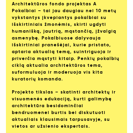
Architektūros fondo projektas A
Pokalbiai – tai jau daugiau nei 10 metų
vykstantys įkvepiantys pokalbiai su
išskirtiniais žmonėmis, skirti ugdyti
humanišką, jautrią, mąstančią, įžvalgią
asmenybę. Pokalbiuose dalyvauja
išskirtiniai pranešėjai, kurie pristato,
aptaria aktualią temą, suintriguoja ir
priverčia mąstyti kitaip. Penkių pokalbių
ciklą aktualia architektūros tema,
suformuluoja ir moderuoja vis kita
kuratorių komanda.
Projekto tikslas – skatinti architektų ir
visuomenės edukaciją, kurti galimybę
architektūra besidominčiai
bendruomenei burtis bei diskutuoti
aktualiais klausimais tarpusavyje, su
vietos ar užsienio ekspertais.