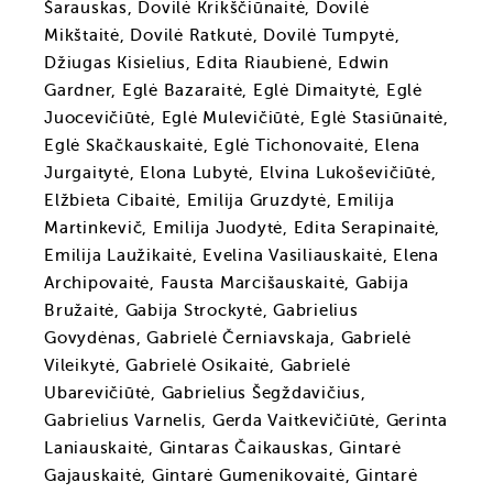
Šarauskas, Dovilė Krikščiūnaitė, Dovilė
Mikštaitė, Dovilė Ratkutė, Dovilė Tumpytė,
Džiugas Kisielius, Edita Riaubienė, Edwin
Gardner, Eglė Bazaraitė, Eglė Dimaitytė, Eglė
Juocevičiūtė, Eglė Mulevičiūtė, Eglė Stasiūnaitė,
Eglė Skačkauskaitė, Eglė Tichonovaitė, Elena
Jurgaitytė, Elona Lubytė, Elvina Lukoševičiūtė,
Elžbieta Cibaitė, Emilija Gruzdytė, Emilija
Martinkevič, Emilija Juodytė, Edita Serapinaitė,
Emilija Laužikaitė, Evelina Vasiliauskaitė, Elena
Archipovaitė, Fausta Marcišauskaitė, Gabija
Bružaitė, Gabija Strockytė, Gabrielius
Govydėnas, Gabrielė Černiavskaja, Gabrielė
Vileikytė, Gabrielė Osikaitė, Gabrielė
Ubarevičiūtė, Gabrielius Šegždavičius,
Gabrielius Varnelis, Gerda Vaitkevičiūtė, Gerinta
Laniauskaitė, Gintaras Čaikauskas, Gintarė
Gajauskaitė, Gintarė Gumenikovaitė, Gintarė