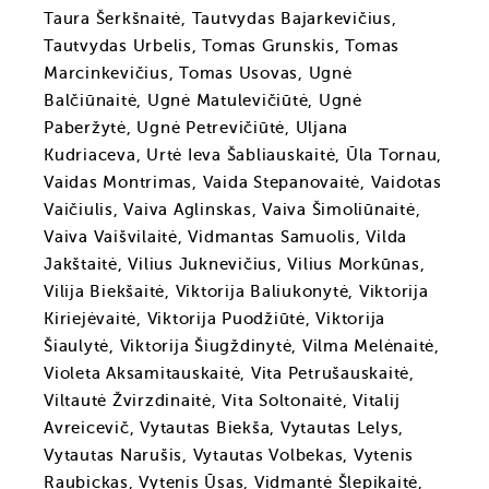
Taura Šerkšnaitė, Tautvydas Bajarkevičius,
Tautvydas Urbelis, Tomas Grunskis, Tomas
Marcinkevičius, Tomas Usovas, Ugnė
Balčiūnaitė, Ugnė Matulevičiūtė, Ugnė
Paberžytė, Ugnė Petrevičiūtė, Uljana
Kudriaceva, Urtė Ieva Šabliauskaitė, Ūla Tornau,
Vaidas Montrimas, Vaida Stepanovaitė, Vaidotas
Vaičiulis, Vaiva Aglinskas, Vaiva Šimoliūnaitė,
Vaiva Vaišvilaitė, Vidmantas Samuolis, Vilda
Jakštaitė, Vilius Juknevičius, Vilius Morkūnas,
Vilija Biekšaitė, Viktorija Baliukonytė, Viktorija
Kiriejėvaitė, Viktorija Puodžiūtė, Viktorija
Šiaulytė, Viktorija Šiugždinytė, Vilma Melėnaitė,
Violeta Aksamitauskaitė, Vita Petrušauskaitė,
Viltautė Žvirzdinaitė, Vita Soltonaitė, Vitalij
Avreicevič, Vytautas Biekša, Vytautas Lelys,
Vytautas Narušis, Vytautas Volbekas, Vytenis
Raubickas, Vytenis Ūsas, Vidmantė Šlepikaitė,