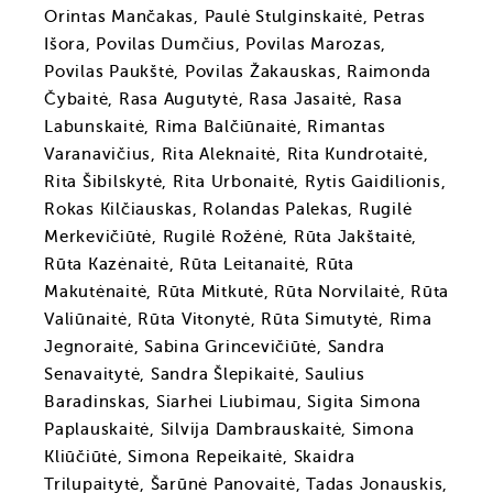
Orintas Mančakas, Paulė Stulginskaitė, Petras
Išora, Povilas Dumčius, Povilas Marozas,
Povilas Paukštė, Povilas Žakauskas, Raimonda
Čybaitė, Rasa Augutytė, Rasa Jasaitė, Rasa
Labunskaitė, Rima Balčiūnaitė, Rimantas
Varanavičius, Rita Aleknaitė, Rita Kundrotaitė,
Rita Šibilskytė, Rita Urbonaitė, Rytis Gaidilionis,
Rokas Kilčiauskas, Rolandas Palekas, Rugilė
Merkevičiūtė, Rugilė Rožėnė, Rūta Jakštaitė,
Rūta Kazėnaitė, Rūta Leitanaitė, Rūta
Makutėnaitė, Rūta Mitkutė, Rūta Norvilaitė, Rūta
Valiūnaitė, Rūta Vitonytė, Rūta Simutytė, Rima
Jegnoraitė, Sabina Grincevičiūtė, Sandra
Senavaitytė, Sandra Šlepikaitė, Saulius
Baradinskas, Siarhei Liubimau, Sigita Simona
Paplauskaitė, Silvija Dambrauskaitė, Simona
Kliūčiūtė, Simona Repeikaitė, Skaidra
Trilupaitytė, Šarūnė Panovaitė, Tadas Jonauskis,