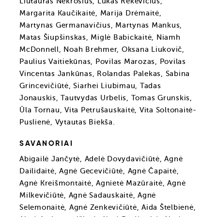
Liutauras Nekrošius, Lukas Rekevičius,
Margarita Kaučikaitė, Marija Drėmaitė,
Martynas Germanavičius, Martynas Mankus,
Matas Šiupšinskas, Miglė Babickaitė, Niamh
McDonnell, Noah Brehmer, Oksana Liukovič,
Paulius Vaitiekūnas, Povilas Marozas, Povilas
Vincentas Jankūnas, Rolandas Palekas, Sabina
Grincevičiūtė, Siarhei Liubimau, Tadas
Jonauskis, Tautvydas Urbelis, Tomas Grunskis,
Ūla Tornau, Vita Petrušauskaitė, Vita Soltonaitė-
Puslienė, Vytautas Biekša.
SAVANORIAI
Abigailė Jančytė, Adelė Dovydavičiūtė, Agnė
Dailidaitė, Agnė Gecevičiūtė, Agnė Čapaitė,
Agnė Kreišmontaitė, Agnietė Mazūraitė, Agnė
Milkevičiūtė, Agnė Sadauskaitė, Agnė
Selemonaitė, Agnė Zenkevičiūtė, Aida Štelbienė,