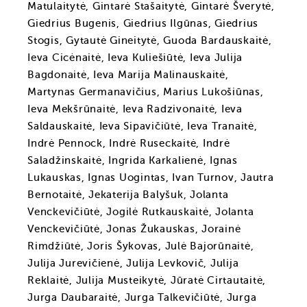
Matulaitytė, Gintarė Stašaitytė, Gintarė Šverytė,
Giedrius Bugenis, Giedrius Ilgūnas, Giedrius
Stogis, Gytautė Gineitytė, Guoda Bardauskaitė,
Ieva Cicėnaitė, Ieva Kuliešiūtė, Ieva Julija
Bagdonaitė, Ieva Marija Malinauskaitė,
Martynas Germanavičius, Marius Lukošiūnas,
Ieva Mekšrūnaitė, Ieva Radzivonaitė, Ieva
Saldauskaitė, Ieva Sipavičiūtė, Ieva Tranaitė,
Indrė Pennock, Indrė Ruseckaitė, Indrė
Saladžinskaitė, Ingrida Karkalienė, Ignas
Lukauskas, Ignas Uogintas, Ivan Turnov, Jautra
Bernotaitė, Jekaterija Balyšuk, Jolanta
Venckevičiūtė, Jogilė Rutkauskaitė, Jolanta
Venckevičiūtė, Jonas Žukauskas, Jorainė
Rimdžiūtė, Joris Šykovas, Julė Bajorūnaitė,
Julija Jurevičienė, Julija Levkovič, Julija
Reklaitė, Julija Musteikytė, Jūratė Cirtautaitė,
Jurga Daubaraitė, Jurga Talkevičiūtė, Jurga