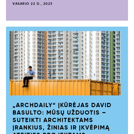
VASARIO 22 D., 2023
„ARCHDAILY“ ĮKŪRĖJAS DAVID
BASULTO: MŪSŲ UŽDUOTIS –
SUTEIKTI ARCHITEKTAMS
ĮRANKIUS, ŽINIAS IR ĮKVĖPIMĄ