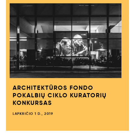
ARCHITEKTŪROS FONDO
POKALBIŲ CIKLO KURATORIŲ
KONKURSAS
LAPKRIČIO 1 D., 2019