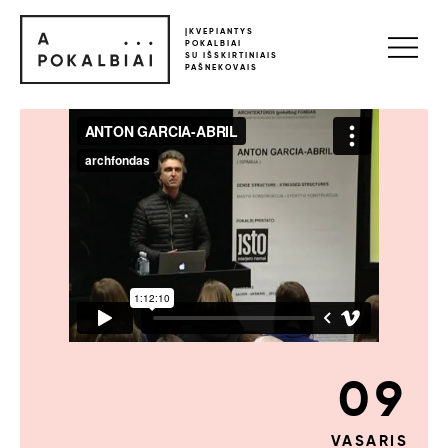
ĮKVEPIANTYS
POKALBIAI
SU IŠSKIRTINIAIS
PAŠNEKOVAIS
09
VASARIS