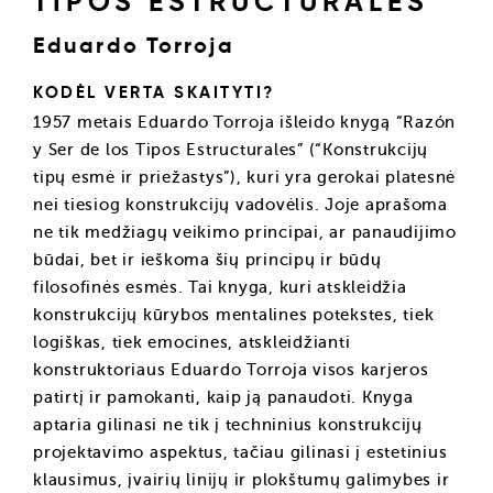
TIPOS ESTRUCTURALES
Eduardo Torroja
KODĖL VERTA SKAITYTI?
1957 metais Eduardo Torroja išleido knygą “Razón
y Ser de los Tipos Estructurales” (“Konstrukcijų
tipų esmė ir priežastys”), kuri yra gerokai platesnė
nei tiesiog konstrukcijų vadovėlis. Joje aprašoma
ne tik medžiagų veikimo principai, ar panaudijimo
būdai, bet ir ieškoma šių principų ir būdų
filosofinės esmės. Tai knyga, kuri atskleidžia
konstrukcijų kūrybos mentalines potekstes, tiek
logiškas, tiek emocines, atskleidžianti
konstruktoriaus Eduardo Torroja visos karjeros
patirtį ir pamokanti, kaip ją panaudoti. Knyga
aptaria gilinasi ne tik į techninius konstrukcijų
projektavimo aspektus, tačiau gilinasi į estetinius
klausimus, įvairių linijų ir plokštumų galimybes ir