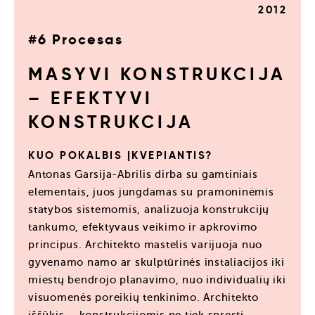
2012
#6 Procesas
MASYVI KONSTRUKCIJA
– EFEKTYVI
KONSTRUKCIJA
KUO POKALBIS ĮKVEPIANTIS?
Antonas Garsija-Abrilis dirba su gamtiniais
elementais, juos jungdamas su pramoninėmis
statybos sistemomis, analizuoja konstrukcijų
tankumo, efektyvaus veikimo ir apkrovimo
principus. Architekto mastelis varijuoja nuo
gyvenamo namo ar skulptūrinės instaliacijos iki
miestų bendrojo planavimo, nuo individualių iki
visuomenės poreikių tenkinimo. Architekto
iššūkis – konstrukcijomis ne tiek spręsti