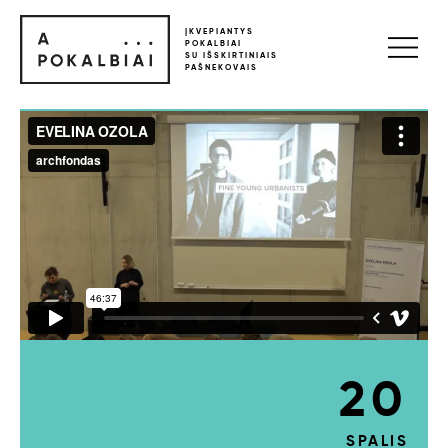
ĮKVEPIANTYS
POKALBIAI
SU IŠSKIRTINIAIS
PAŠNEKOVAIS
20
SPALIS