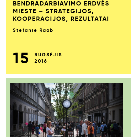
BENDRADARBIAVIMO ERDVĖS
MIESTE – STRATEGIJOS,
KOOPERACIJOS, REZULTATAI
Stefanie Raab
15
RUGSĖJIS
2016