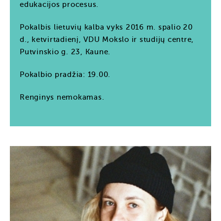
edukacijos procesus.
Pokalbis lietuvių kalba vyks 2016 m. spalio 20
d., ketvirtadienį, VDU Mokslo ir studijų centre,
Putvinskio g. 23, Kaune.
Pokalbio pradžia: 19.00.
Renginys nemokamas.