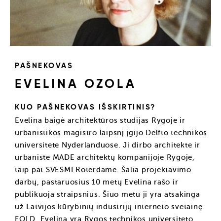
PAŠNEKOVAS
EVELINA OZOLA
KUO PAŠNEKOVAS IŠSKIRTINIS?
Evelina baigė architektūros studijas Rygoje ir
urbanistikos magistro laipsnį įgijo Delfto technikos
universitete Nyderlanduose. Ji dirbo architekte ir
urbaniste MADE architektų kompanijoje Rygoje,
taip pat SVESMI Roterdame. Šalia projektavimo
darbų, pastaruosius 10 metų Evelina rašo ir
publikuoja straipsnius. Šiuo metu ji yra atsakinga
už Latvijos kūrybinių industrijų interneto svetainę
FOLD. Evelina yra Rygos technikos universiteto