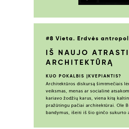
#8 Vieta. Erdvės antropo
IŠ NAUJO ATRAST
ARCHITEKTŪRĄ
KUO POKALBIS ĮKVEPIANTIS?
Architektūros diskursą šimtmečiais lėm
veiksmas, menas ar socialinė atsakomyb
kariavo žodžių karus, viena kitą kalt
pražūtingu pačiai architektūrai. Ole 
bandymus, išeiti iš šio ginčo sukurto 