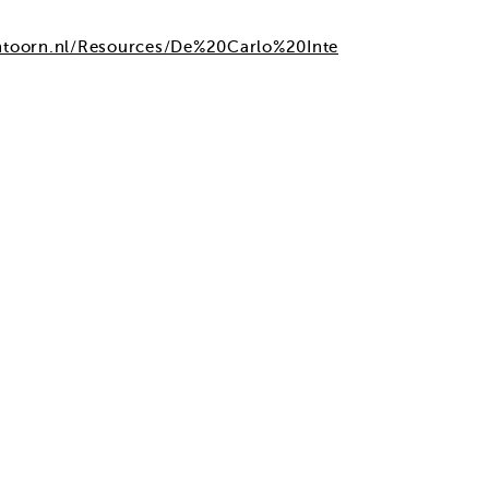
ntoorn.nl/Resources/De%20Carlo%20Inte