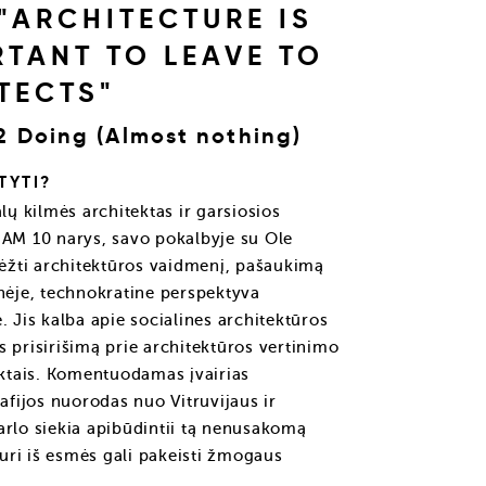
"ARCHITECTURE IS
TANT TO LEAVE TO
TECTS"
 Doing (Almost nothing)
TYTI?
lų kilmės architektas ir garsiosios
EAM 10 narys, savo pokalbyje su Ole
žti architektūros vaidmenį, pašaukimą
nėje, technokratine perspektyva
. Jis kalba apie socialines architektūros
 prisirišimą prie architektūros vertinimo
ektais. Komentuodamas įvairias
rafijos nuorodas nuo Vitruvijaus ir
arlo siekia apibūdintii tą nenusakomą
kuri iš esmės gali pakeisti žmogaus