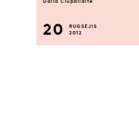
Dalia Čiupailaitė
20
RUGSĖJIS
2012