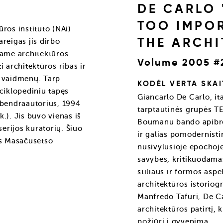
DE CARLO 
TOO IMPOR
ros instituto (NAi)
THE ARCHI
areigas jis dirbo
ame architektūros
Volume 2005 #2
 architektūros ribas ir
s vaidmenų. Tarp
KODĖL VERTA SKAI
ciklopediniu tapęs
Giancarlo De Carlo, ita
bendraautorius, 1994
tarptautinės grupės T
k.). Jis buvo vienas iš
Boumanu bando apibrė
erijos kuratorių. Šiuo
ir galias pomodernisti
as Masačusetso
nusivylusioje epochoje
savybes, kritikuodamas
stiliaus ir formos asp
architektūros istoriog
Manfredo Tafuri, De C
architektūros patirtį, 
požiūrį į gyvenimą.