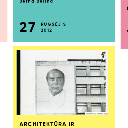
Bernd Belina
27
RUGSĖJIS
2012
ARCHITEKTŪRA IR