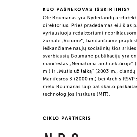
KUO PAŠNEKOVAS IŠSKIRTINIS?
Ole Boumanas yra Nyderlandų architektū
direktorius. Prieš pradėdamas eiti šias p
vyriausiuoju redaktoriumi nepriklausom
žurnale „Volume“, bandančiame praplėsti
ieškančiame naujų socialinių šios sritie
svarbiausių Boumano publikacijų yra en
manifestas „Nematoma architektūroje“ (
m.) ir „Mūšis už laiką“ (2003 m., olandų 
Manifestos 3 (2000 m.) bei Archis RSVP s
metu Boumanas taip pat skaito paskait
technologijos institute (MIT).
CIKLO PARTNERIS