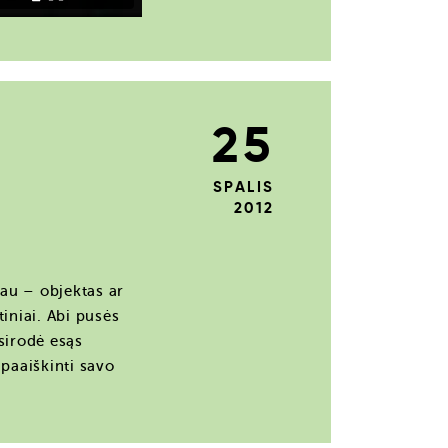
25
SPALIS
2012
iau – objektas ar
tiniai. Abi pusės
sirodė esąs
paaiškinti savo