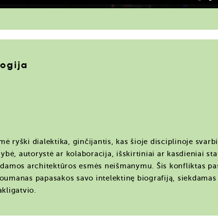
logija
I
ė ryški dialektika, ginčijantis, kas šioje disciplinoje svarb
ė, autorystė ar kolaboracija, išskirtiniai ar kasdieniai sta
indamos architektūros esmės neišmanymu. Šis konfliktas pa
Boumanas papasakos savo intelektinę biografiją, siekdamas 
akligatvio.