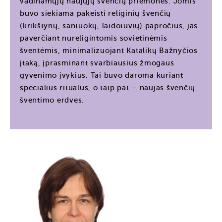
vadinamųjų naujųjų švenčių priemones. Jomis
buvo siekiama pakeisti religinių švenčių
(krikštynų, santuokų, laidotuvių) papročius, jas
paverčiant nureligintomis sovietinėmis
šventėmis, minimalizuojant Katalikų Bažnyčios
įtaką, įprasminant svarbiausius žmogaus
gyvenimo įvykius. Tai buvo daroma kuriant
specialius ritualus, o taip pat – naujas švenčių
šventimo erdves.