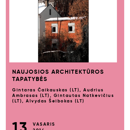
NAUJOSIOS ARCHITEKTŪROS
TAPATYBĖS
Gintaras Čaikauskas (LT), Audrius
Ambrasas (LT), Gintautas Natkevičius
(LT), Alvydas Šeibokas (LT)
13
VASARIS