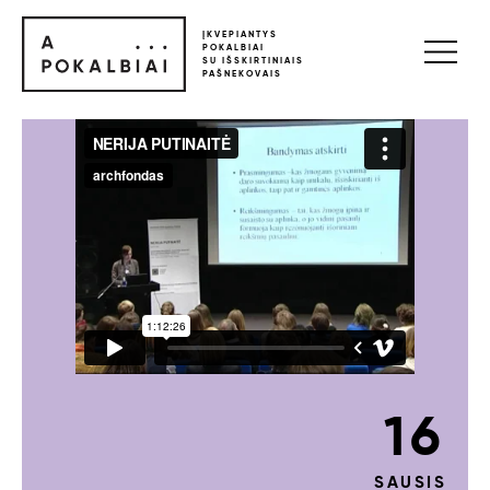
ĮKVEPIANTYS
POKALBIAI
SU IŠSKIRTINIAIS
PAŠNEKOVAIS
16
SAUSIS