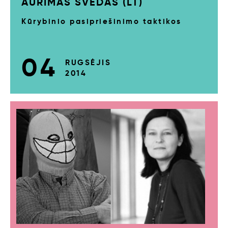
AURIMAS ŠVEDAS (LT)
Kūrybinio pasipriešinimo taktikos
04
RUGSĖJIS
2014