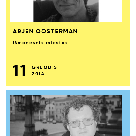
ARJEN OOSTERMAN
Išmanesnis miestas
11
GRUODIS
2014