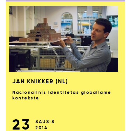
JAN KNIKKER (NL)
Nacionalinis identitetas globaliame
kontekste
23
SAUSIS
2014