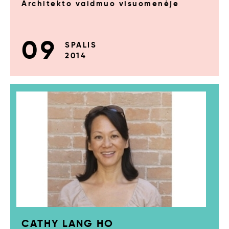
Architekto vaidmuo visuomenėje
09
SPALIS
2014
CATHY LANG HO