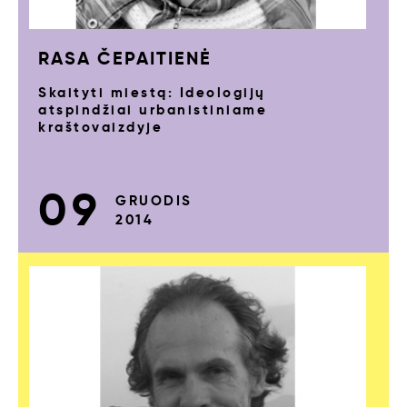
RASA ČEPAITIENĖ
Skaityti miestą: Ideologijų
atspindžiai urbanistiniame
kraštovaizdyje
09
GRUODIS
2014